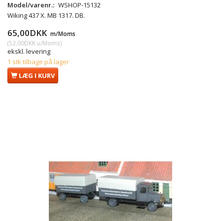
Model/varenr.:
WSHOP-15132
Wiking 437 X. MB 1317. DB.
65,00DKK
m/Moms
(
52,00DKK
u/Moms
)
ekskl. levering
1 stk tilbage på lager
LÆG I KURV