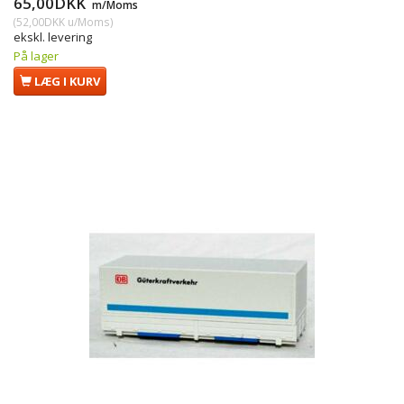
65,00DKK
m/Moms
(
52,00DKK
u/Moms
)
ekskl. levering
På lager
LÆG I KURV