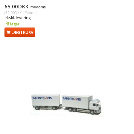
65,00DKK
m/Moms
(
52,00DKK
u/Moms
)
ekskl. levering
På lager
LÆG I KURV