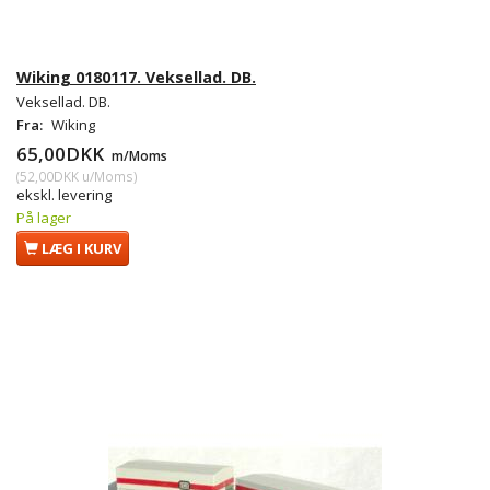
Wiking 0180117. Veksellad. DB.
Veksellad. DB.
Fra:
Wiking
65,00DKK
m/Moms
(
52,00DKK
u/Moms
)
ekskl. levering
På lager
LÆG I KURV