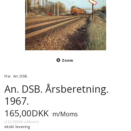
Zoom
Fra:
An. DSB.
An. DSB. Årsberetning.
1967.
165,00DKK
m/Moms
(
132,00DKK
u/Moms
)
ekskl. levering