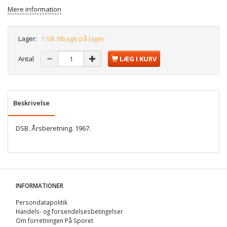
Mere information
Lager:
1 stk tilbage på lager
Antal
LÆG I KURV
Beskrivelse
DSB. Årsberetning. 1967.
INFORMATIONER
Persondatapolitik
Handels- og forsendelsesbetingelser
Om forretningen På Sporet