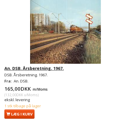
An. DSB. Årsberetning. 1967.
DSB. Årsberetning. 1967.
Fra:
An. DSB.
165,00DKK
m/Moms
(
132,00DKK
u/Moms
)
ekskl. levering
1 stk tilbage på lager
LÆG I KURV