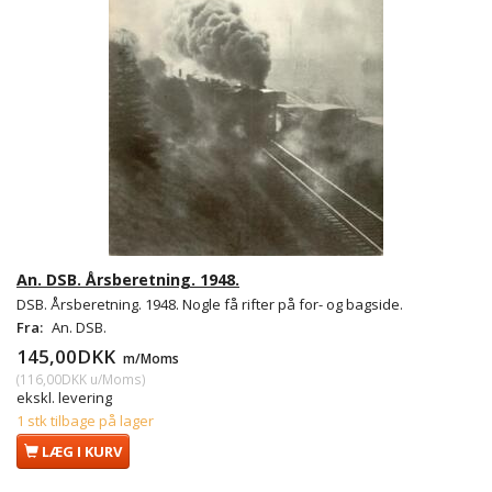
An. DSB. Årsberetning. 1948.
DSB. Årsberetning. 1948. Nogle få rifter på for- og bagside.
Fra:
An. DSB.
145,00DKK
m/Moms
(
116,00DKK
u/Moms
)
ekskl. levering
1 stk tilbage på lager
LÆG I KURV