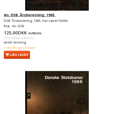
An. DSB. Årsberetning. 1965.
DSB. Årsberetning. 1965. Har været foldet.
Fra:
An. DSB.
125,00DKK
m/Moms
(
100,00DKK
u/Moms
)
ekskl. levering
1 stk tilbage på lager
LÆG I KURV