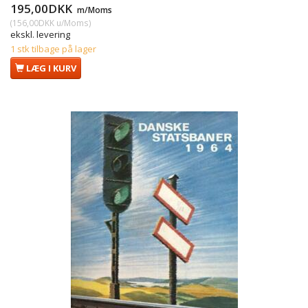
195,00DKK
m/Moms
(
156,00DKK
u/Moms
)
ekskl. levering
1 stk tilbage på lager
LÆG I KURV