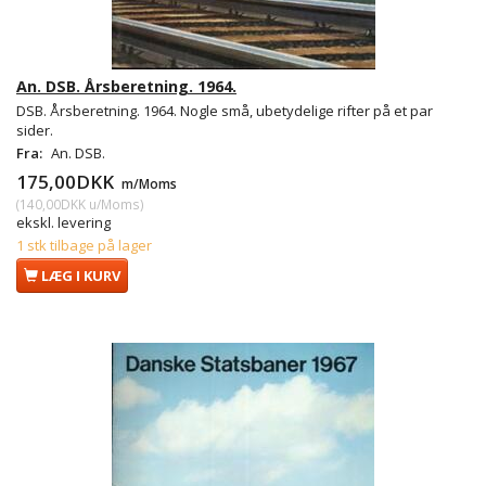
An. DSB. Årsberetning. 1964.
DSB. Årsberetning. 1964. Nogle små, ubetydelige rifter på et par
sider.
Fra:
An. DSB.
175,00DKK
m/Moms
(
140,00DKK
u/Moms
)
ekskl. levering
1 stk tilbage på lager
LÆG I KURV