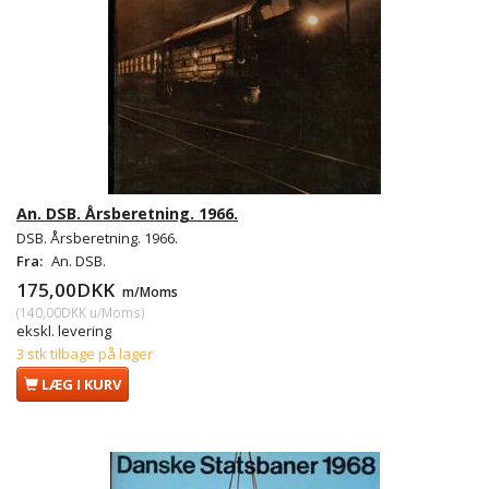
An. DSB. Årsberetning. 1966.
DSB. Årsberetning. 1966.
Fra:
An. DSB.
175,00DKK
m/Moms
(
140,00DKK
u/Moms
)
ekskl. levering
3 stk tilbage på lager
LÆG I KURV