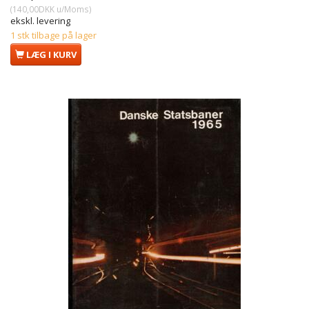
(
140,00DKK
u/Moms
)
ekskl. levering
1 stk tilbage på lager
LÆG I KURV