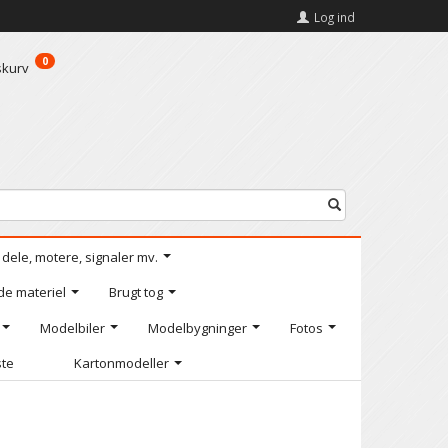
Log ind
0
skurv
l dele, motere, signaler mv.
de materiel
Brugt tog
Modelbiler
Modelbygninger
Fotos
ste
Kartonmodeller