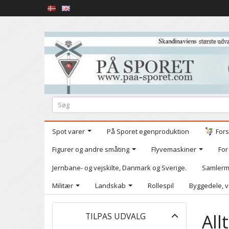
Spot varer
På Sporet egenproduktion
Fors
Figurer og andre småting
Flyvemaskiner
For
Jernbane- og vejskilte, Danmark og Sverige.
Samlerm
Militær
Landskab
Rollespil
Byggedele, v
Skifte
All
TILPAS UDVALG
filter