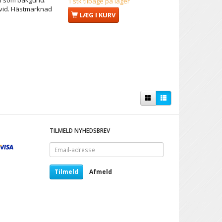
1 stk tilbage på lager
avid. Hästmarknad
LÆG I KURV
TILMELD NYHEDSBREV
Email-
adresse
Tilmeld
Afmeld