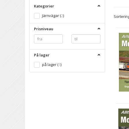
Kategorier
Järnvägar
(
2
)
Sortering
Prisniveau
På lager
på lager
(
1
)