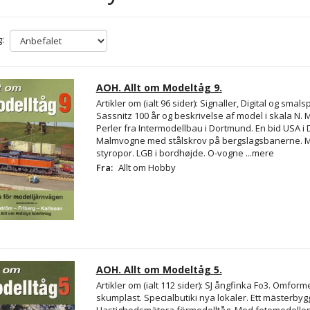
:
AOH. Allt om Modeltåg 9.
Artikler om (ialt 96 sider): Signaller, Digital og smals
Sassnitz 100 år og beskrivelse af model i skala N. M
Perler fra Intermodellbau i Dortmund. En bid USA i
Malmvogne med stålskrov på bergslagsbanerne. M
styropor. LGB i bordhøjde. O-vogne
...mere
Fra:
Allt om Hobby
AOH. Allt om Modeltåg 5.
Artikler om (ialt 112 sider): SJ ångfinka Fo3. Omform
skumplast. Specialbutiki nya lokaler. Ett mästerbygg
Hastighedsmätera förmodelltåg. Med fotomodelle