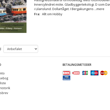
Innercylindret möte. Gladbyggertekologi. D som D
i Lilanslund. Dollartåget. I Bergakungens
...mere
Fra:
Allt om Hobby
:
O
BETALINGSMETODER
nto
sebog
iste
istorik
sbrev