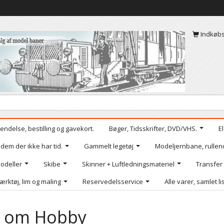
Indkøb
endelse, bestilling og gavekort.
Bøger, Tidsskrifter, DVD/VHS.
E
 dem der ikke har tid.
Gammelt legetøj
Modeljernbane, rullen
odeller
Skibe
Skinner + Luftledningsmateriel
Transfer
ærktøj, lim og maling
Reservedelsservice
Alle varer, samlet li
t om Hobby