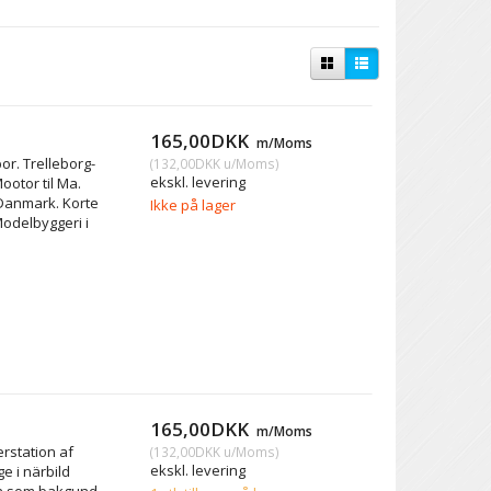
165,00DKK
m/Moms
por. Trelleborg-
(
132,00DKK
u/Moms
)
ekskl. levering
ootor til Ma.
 Danmark. Korte
Ikke på lager
odelbyggeri i
165,00DKK
m/Moms
erstation af
(
132,00DKK
u/Moms
)
ekskl. levering
e i närbild
n som bakgund.