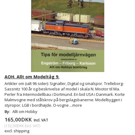
AOH. Allt om Modeltåg 9.
Artikler om (ialt 96 sider): Signaller, Digital og smalspor. Trelleborg-
Sassnitz 100 år og beskrivelse af model i skala N. Mootor til Ma.
Perler fra Intermodellbau i Dortmund. En bid USA i Danmark. Korte
Malmvogne med stålskrov på bergslagsbanerne. Modelbyggeri i
styropor. LGB i bordhøjde. O-vogne
...more
By:
Allt om Hobby
165,00DKK
Incl. VAT
(
132,00DKK
Excl. VAT
)
excl. shipping