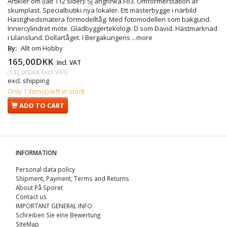
Artikler om (ialt 112 sider): SJ ångfinka Fo3. Omformerstation af
skumplast. Specialbutiki nya lokaler. Ett mästerbygge i närbild
Hastighedsmätera förmodelltåg. Med fotomodellen som bakgund.
Innercylindret möte. Gladbyggertekologi. D som David. Hästmarknad
i Lilanslund. Dollartåget. I Bergakungens
...more
By:
Allt om Hobby
165,00DKK
Incl. VAT
(
132,00DKK
Excl. VAT
)
excl. shipping
Only 1 item(s) left in stock
ADD TO CART
INFORMATION
Personal data policy
Shipment, Payment, Terms and Returns
About På Sporet
Contact us
IMPORTANT GENERAL INFO
Schreiben Sie eine Bewertung
SiteMap