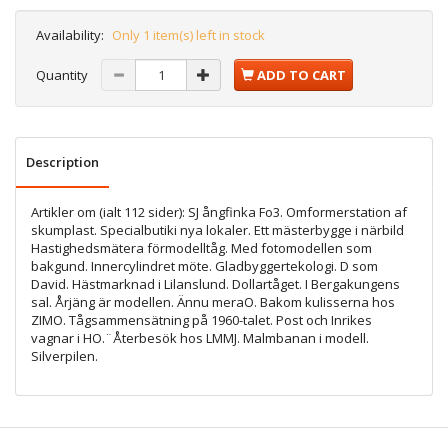
Availability:
Only 1 item(s) left in stock
Quantity
ADD TO CART
Description
Artikler om (ialt 112 sider): SJ ångfinka Fo3. Omformerstation af
skumplast. Specialbutiki nya lokaler. Ett mästerbygge i närbild
Hastighedsmätera förmodelltåg. Med fotomodellen som
bakgund. Innercylindret möte. Gladbyggertekologi. D som
David. Hästmarknad i Lilanslund. Dollartåget. I Bergakungens
sal. Årjäng är modellen. Ännu meraO. Bakom kulisserna hos
ZIMO. Tågsammensätning på 1960-talet. Post och Inrikes
vagnar i HO.¨Återbesök hos LMMJ. Malmbanan i modell.
Silverpilen.