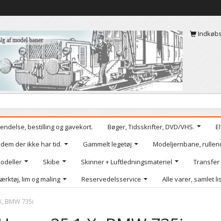
Indkøb
endelse, bestilling og gavekort.
Bøger, Tidsskrifter, DVD/VHS.
E
 dem der ikke har tid.
Gammelt legetøj
Modeljernbane, rullen
odeller
Skibe
Skinner + Luftledningsmateriel
Transfer
ærktøj, lim og maling
Reservedelsservice
Alle varer, samlet li
X, BMW 735i