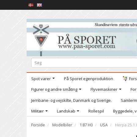
Spot varer
På Sporet egenproduktion
Fors
Figurer og andre småting
Flyvemaskiner
For
Jernbane- og vejskilte, Danmark og Sverige.
Samlerm
Militær
Landskab
Rollespil
Byggedele, v
Forside
Modelbiler
1:87 H0
USA
Herpa 25.1 