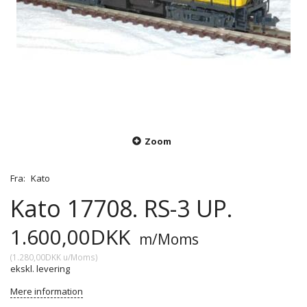
Zoom
Fra:
Kato
Kato 17708. RS-3 UP.
1.600,00DKK
m/Moms
(
1.280,00DKK
u/Moms
)
ekskl. levering
Mere information