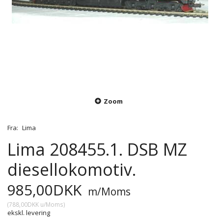
Zoom
Fra:
Lima
Lima 208455.1. DSB MZ
diesellokomotiv.
985,00DKK
m/Moms
(
788,00DKK
u/Moms
)
ekskl. levering