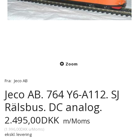
Zoom
Fra:
Jeco AB
Jeco AB. 764 Y6-A112. SJ
Rälsbus. DC analog.
2.495,00DKK
m/Moms
(
1.996,00DKK
u/Moms
)
ekskl. levering