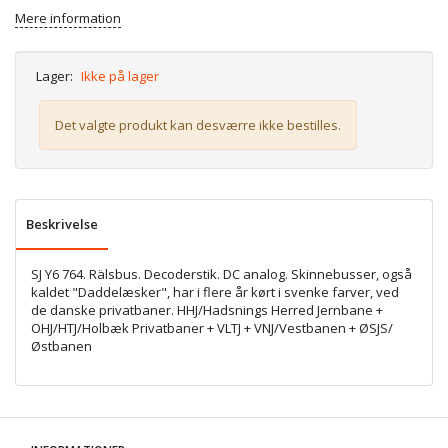
Mere information
Lager:
Ikke på lager
Det valgte produkt kan desværre ikke bestilles.
Beskrivelse
SJ Y6 764. Rälsbus. Decoderstik. DC analog. Skinnebusser, også
kaldet "Daddelæsker", har i flere år kørt i svenke farver, ved
de danske privatbaner. HHJ/Hadsnings Herred Jernbane +
OHJ/HTJ/Holbæk Privatbaner + VLTJ + VNJ/Vestbanen + ØSJS/
Østbanen