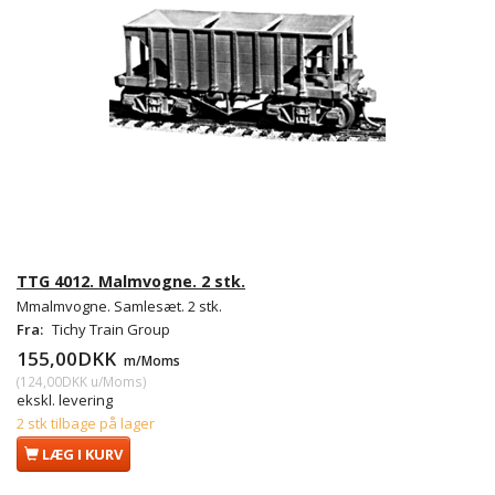
TTG 4012. Malmvogne. 2 stk.
Mmalmvogne. Samlesæt. 2 stk.
Fra:
Tichy Train Group
155,00DKK
m/Moms
(
124,00DKK
u/Moms
)
ekskl. levering
2 stk tilbage på lager
LÆG I KURV