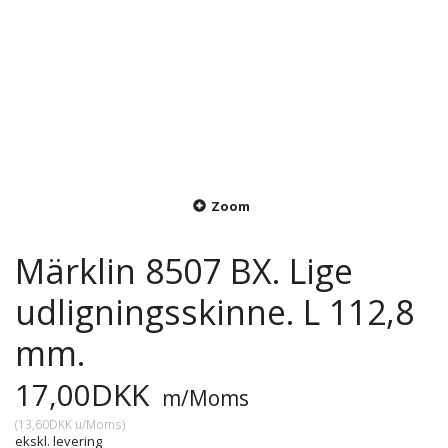
Zoom
Märklin 8507 BX. Lige
udligningsskinne. L 112,8
mm.
17,00DKK
m/Moms
(
13,60DKK
u/Moms
)
ekskl. levering