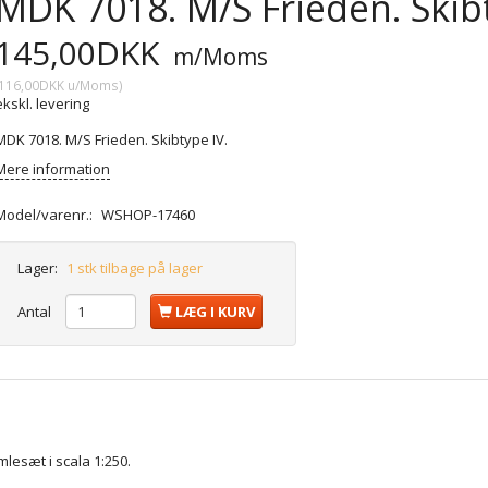
MDK 7018. M/S Frieden. Skibt
145,00DKK
m/Moms
116,00DKK
u/Moms
)
ekskl. levering
MDK 7018. M/S Frieden. Skibtype IV.
Mere information
Model/varenr.:
WSHOP-17460
Lager:
1 stk tilbage på lager
Antal
LÆG I KURV
mlesæt i scala 1:250.