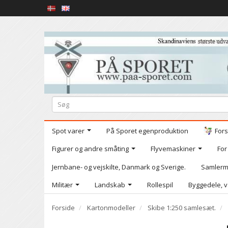
Spot varer
På Sporet egenproduktion
Fors
Figurer og andre småting
Flyvemaskiner
For
Jernbane- og vejskilte, Danmark og Sverige.
Samlerm
Militær
Landskab
Rollespil
Byggedele, v
Forside
Kartonmodeller
Skibe 1:250 samlesæt.