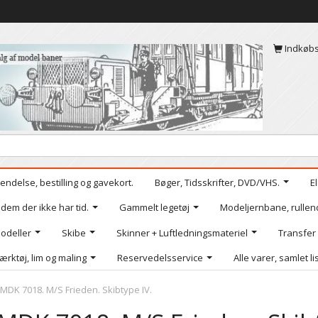
Indkøb
endelse, bestilling og gavekort.
Bøger, Tidsskrifter, DVD/VHS.
E
 dem der ikke har tid.
Gammelt legetøj
Modeljernbane, rullen
odeller
Skibe
Skinner + Luftledningsmateriel
Transfer
ærktøj, lim og maling
Reservedelsservice
Alle varer, samlet li
MDK 7018. M/S Frieden. Skibtype IV.