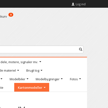
Log ind
0
skurv
l dele, motere, signaler mv.
de materiel
Brugt tog
Modelbiler
Modelbygninger
Fotos
ste
Kartonmodeller