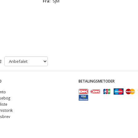
Fra:
SJM
:
O
BETALINGSMETODER
nto
sebog
iste
istorik
sbrev