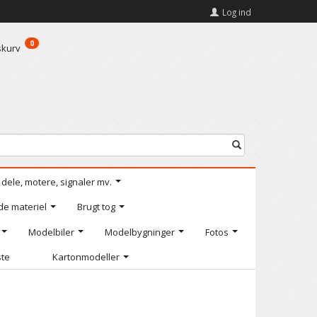
Log ind
0
skurv
l dele, motere, signaler mv.
de materiel
Brugt tog
Modelbiler
Modelbygninger
Fotos
ste
Kartonmodeller