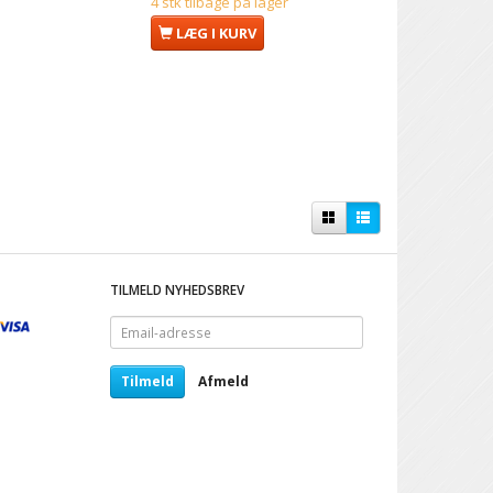
4 stk tilbage på lager
LÆG I KURV
TILMELD NYHEDSBREV
Email-
adresse
Tilmeld
Afmeld