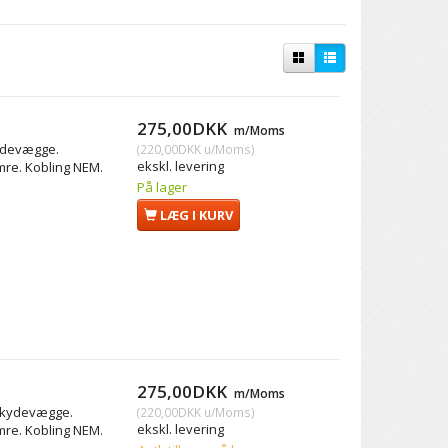
275,00DKK
m/Moms
kydevægge.
(
220,00DKK
u/Moms
)
ekskl. levering
mre. Kobling NEM.
På lager
LÆG I KURV
275,00DKK
m/Moms
 skydevægge.
(
220,00DKK
u/Moms
)
ekskl. levering
mre. Kobling NEM.