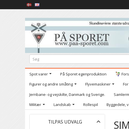
Spot varer
På Sporet egenproduktion
Fors
Figurer og andre småting
Flyvemaskiner
For
Jernbane- og vejskilte, Danmark og Sverige.
Samlerm
Militær
Landskab
Rollespil
Byggedele, v
Skifte
SJ
TILPAS UDVALG
filter