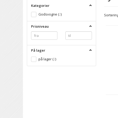
Kategorier
Godsvogne
(
2
)
Sortering
Prisniveau
På lager
på lager
(
2
)