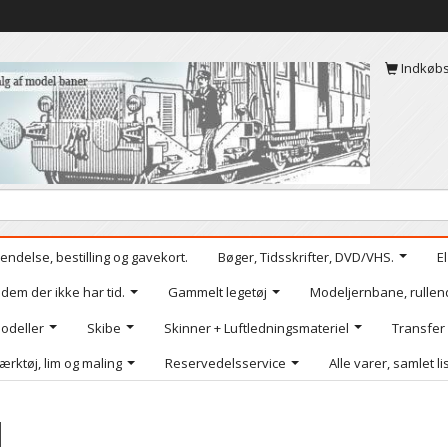
Indkøb
endelse, bestilling og gavekort.
Bøger, Tidsskrifter, DVD/VHS.
E
 dem der ikke har tid.
Gammelt legetøj
Modeljernbane, rullen
odeller
Skibe
Skinner + Luftledningsmateriel
Transfer
ærktøj, lim og maling
Reservedelsservice
Alle varer, samlet li
M