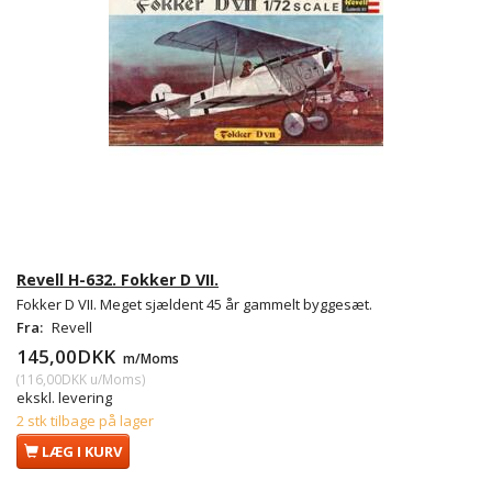
Revell H-632. Fokker D VII.
Fokker D VII. Meget sjældent 45 år gammelt byggesæt.
Fra:
Revell
145,00DKK
m/Moms
(
116,00DKK
u/Moms
)
ekskl. levering
2 stk tilbage på lager
LÆG I KURV