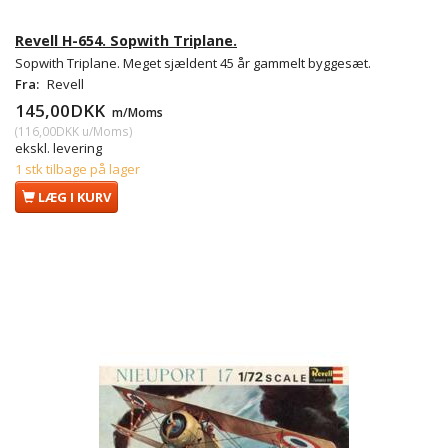
Revell H-654. Sopwith Triplane.
Sopwith Triplane. Meget sjældent 45 år gammelt byggesæt.
Fra:
Revell
145,00DKK
m/Moms
(
116,00DKK
u/Moms
)
ekskl. levering
1 stk tilbage på lager
LÆG I KURV