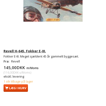
Revell H-645. Fokker E-III.
Fokker E-III. Meget sjældent 45 år gammelt byggesæt.
Fra:
Revell
145,00DKK
m/Moms
(
116,00DKK
u/Moms
)
ekskl. levering
1 stk tilbage på lager
LÆG I KURV