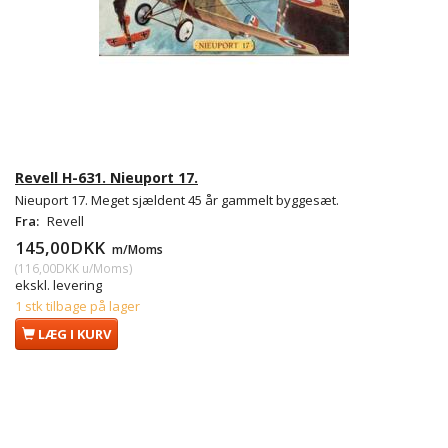
Revell H-631. Nieuport 17.
Nieuport 17. Meget sjældent 45 år gammelt byggesæt.
Fra:
Revell
145,00DKK
m/Moms
(
116,00DKK
u/Moms
)
ekskl. levering
1 stk tilbage på lager
LÆG I KURV