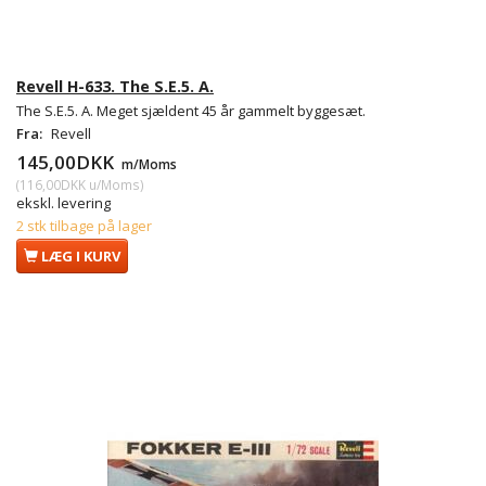
Revell H-633. The S.E.5. A.
The S.E.5. A. Meget sjældent 45 år gammelt byggesæt.
Fra:
Revell
145,00DKK
m/Moms
(
116,00DKK
u/Moms
)
ekskl. levering
2 stk tilbage på lager
LÆG I KURV