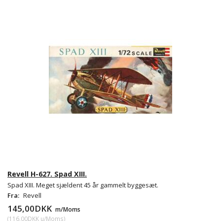
Revell H-627. Spad XIII.
Spad XIII. Meget sjældent 45 år gammelt byggesæt.
Fra:
Revell
145,00DKK
m/Moms
(
116,00DKK
u/Moms
)