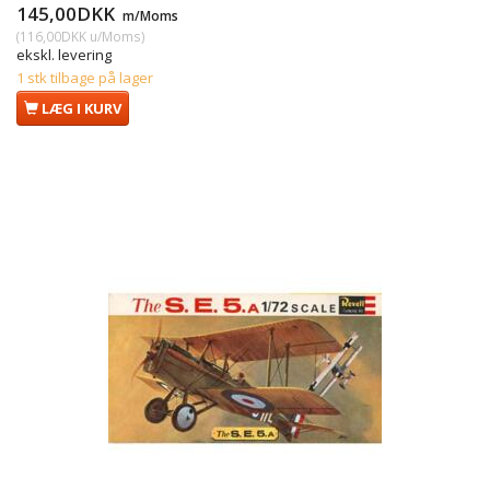
145,00DKK
m/Moms
(
116,00DKK
u/Moms
)
ekskl. levering
1 stk tilbage på lager
LÆG I KURV