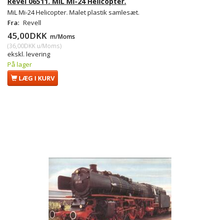
Revel 06511. MiL Mi-24 Helicopter.
MiL Mi-24 Helicopter. Malet plastik samlesæt.
Fra:
Revell
45,00DKK
m/Moms
(
36,00DKK
u/Moms
)
ekskl. levering
På lager
LÆG I KURV