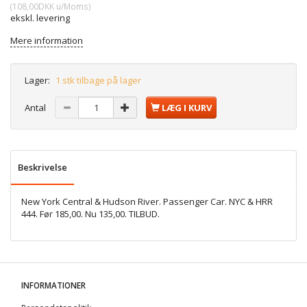
(
108,00DKK
u/Moms
)
ekskl. levering
Mere information
Lager:
1 stk tilbage på lager
Antal
LÆG I KURV
Beskrivelse
New York Central & Hudson River. Passenger Car. NYC & HRR
444. Før 185,00. Nu 135,00. TILBUD.
INFORMATIONER