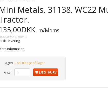
Mini Metals. 31138. WC22 M
Tractor.
135,00DKK
m/Moms
108,00DKK
u/Moms
)
ekskl. levering
Mere information
Lager:
2 stk tilbage på lager
Antal
LÆG I KURV