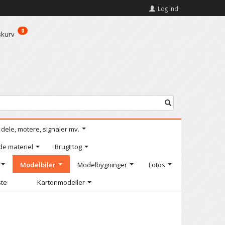
Log ind
0
skurv
l dele, motere, signaler mv.
de materiel
Brugt tog
Modelbiler
Modelbygninger
Fotos
ste
Kartonmodeller