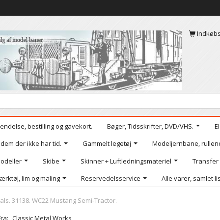
Indkøb
endelse, bestilling og gavekort.
Bøger, Tidsskrifter, DVD/VHS.
E
 dem der ikke har tid.
Gammelt legetøj
Modeljernbane, rullen
odeller
Skibe
Skinner + Luftledningsmateriel
Transfer
ærktøj, lim og maling
Reservedelsservice
Alle varer, samlet li
als. 31138. WC22 Mustang Semi-Tractor.
Fra:
Classic Metal Works