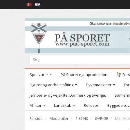
Spot varer
På Sporet egenproduktion
Fors
Figurer og andre småting
Flyvemaskiner
For
Jernbane- og vejskilte, Danmark og Sverige.
Samlerm
Militær
Landskab
Rollespil
Byggedele, v
Forside
Modelbiler
1:87 H0
ØVRIGE
Mini Met