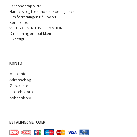
Persondatapolitik
Handels- og forsendelsesbetingelser
Om forretningen På Sporet
Kontakt os
VIGTIG GENEREL INFORMATION
Din mening om butikken
Oversigt
KONTO
Min konto
Adressebog
Ønskeliste
Ordrehistorik
Nyhedsbrev
BETALINGSMETODER