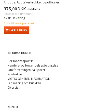
Rhodos. Apotekerkrukker og officiner.
375,00DKK
m/Moms
(
300,00DKK
u/Moms
)
ekskl. levering
1 stk tilbage på lager
LÆG I KURV
INFORMATIONER
Persondatapolitik
Handels- og forsendelsesbetingelser
Om forretningen På Sporet
Kontakt os
VIGTIG GENEREL INFORMATION
Din mening om butikken
Oversigt
KONTO