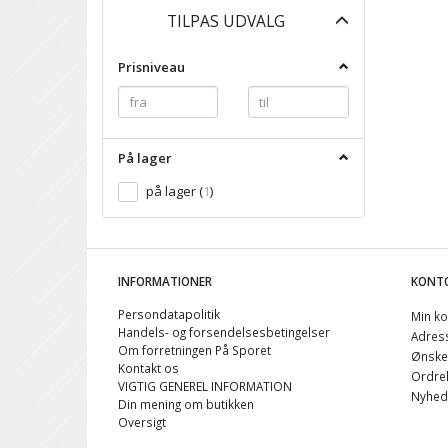
Skifte
TILPAS UDVALG
filter
Prisniveau
På lager
på lager
(
1
)
INFORMATIONER
KONT
Persondatapolitik
Min ko
Handels- og forsendelsesbetingelser
Adres
Om forretningen På Sporet
Ønskel
Kontakt os
Ordreh
VIGTIG GENEREL INFORMATION
Nyhed
Din mening om butikken
Oversigt