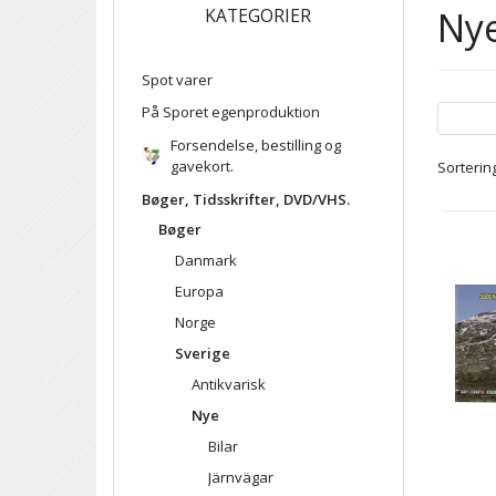
Ny
KATEGORIER
Spot varer
På Sporet egenproduktion
Forsendelse, bestilling og
gavekort.
Sortering
Bøger, Tidsskrifter, DVD/VHS.
Bøger
Danmark
Europa
Norge
Sverige
Antikvarisk
Nye
Bilar
Järnvägar