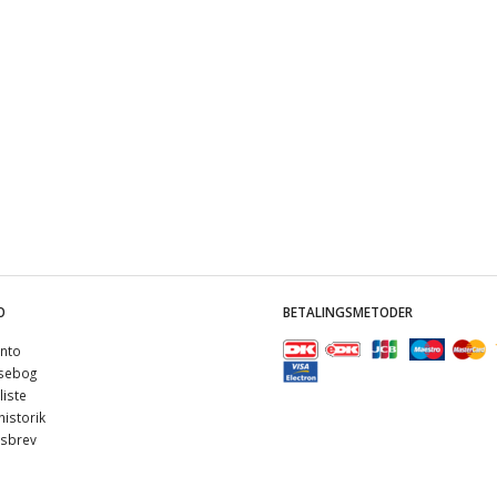
O
BETALINGSMETODER
nto
sebog
iste
istorik
sbrev