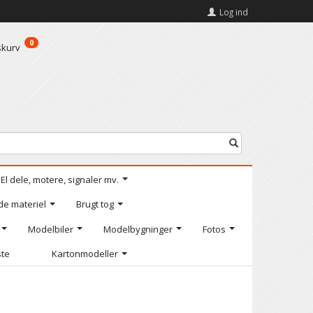
Log ind
0
skurv
El dele, motere, signaler mv.
de materiel
Brugt tog
Modelbiler
Modelbygninger
Fotos
ste
Kartonmodeller