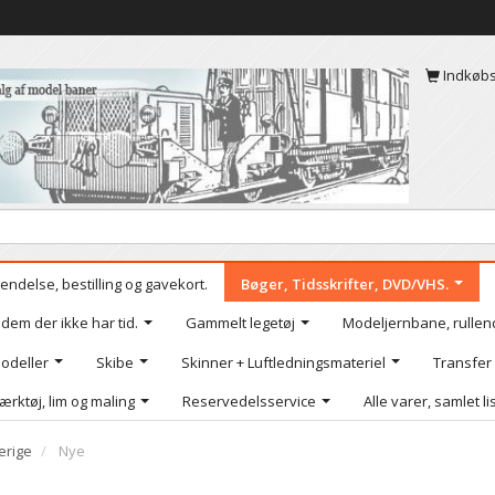
Indkøb
endelse, bestilling og gavekort.
Bøger, Tidsskrifter, DVD/VHS.
 dem der ikke har tid.
Gammelt legetøj
Modeljernbane, rullen
odeller
Skibe
Skinner + Luftledningsmateriel
Transfer
ærktøj, lim og maling
Reservedelsservice
Alle varer, samlet li
erige
Nye