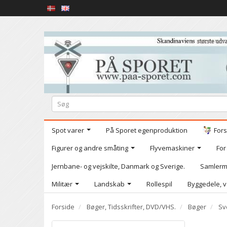
Spot varer
På Sporet egenproduktion
Fors
Figurer og andre småting
Flyvemaskiner
For
Jernbane- og vejskilte, Danmark og Sverige.
Samlerm
Militær
Landskab
Rollespil
Byggedele, v
Forside
Bøger, Tidsskrifter, DVD/VHS.
Bøger
Sv