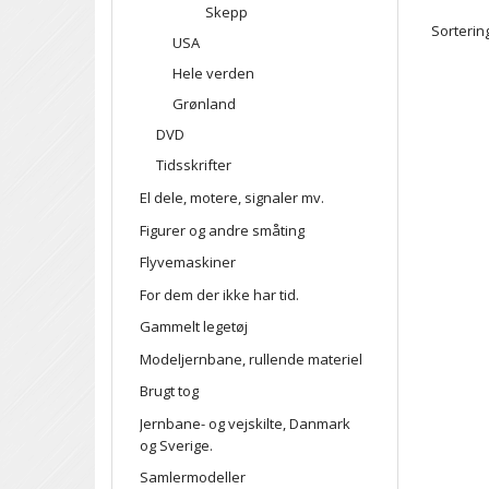
Skepp
Sortering
USA
Hele verden
Grønland
DVD
Tidsskrifter
El dele, motere, signaler mv.
Figurer og andre småting
Flyvemaskiner
For dem der ikke har tid.
Gammelt legetøj
Modeljernbane, rullende materiel
Brugt tog
Jernbane- og vejskilte, Danmark
og Sverige.
Samlermodeller