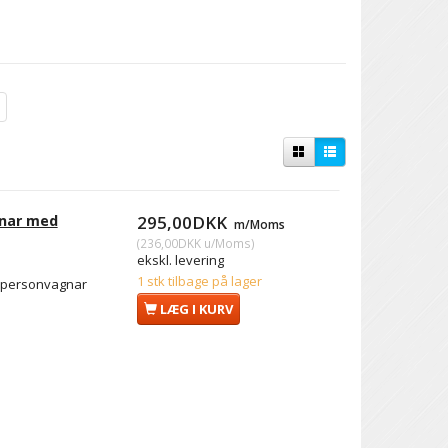
gnar med
295,00DKK
m/Moms
(
236,00DKK
u/Moms
)
ekskl. levering
1 stk tilbage på lager
d personvagnar
LÆG I KURV