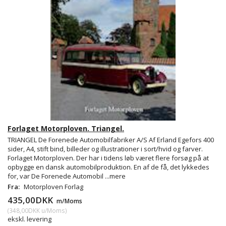
Forlaget Motorploven. Triangel.
TRIANGEL De Forenede Automobilfabriker A/S Af Erland Egefors 400
sider, A4, stift bind, billeder og illustrationer i sort/hvid og farver.
Forlaget Motorploven. Der har i tidens løb været flere forsøg på at
opbygge en dansk automobilproduktion. En af de få, det lykkedes
for, var De Forenede Automobil
...mere
Fra:
Motorploven Forlag
435,00DKK
m/Moms
(
348,00DKK
u/Moms
)
ekskl. levering