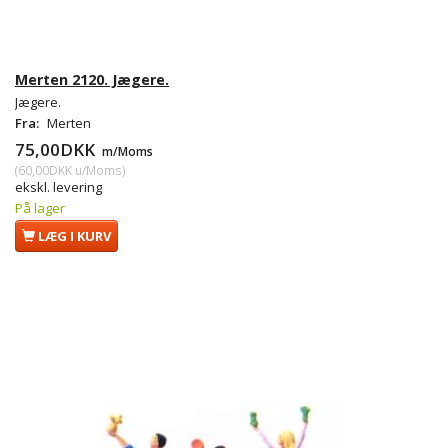
Merten 2120. Jægere.
Jægere.
Fra:
Merten
75,00DKK
m/Moms
(
60,00DKK
u/Moms
)
ekskl. levering
På lager
LÆG I KURV