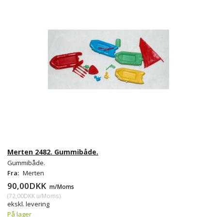
Merten 2482. Gummibåde.
Gummibåde.
Fra:
Merten
90,00DKK
m/Moms
(
72,00DKK
u/Moms
)
ekskl. levering
På lager