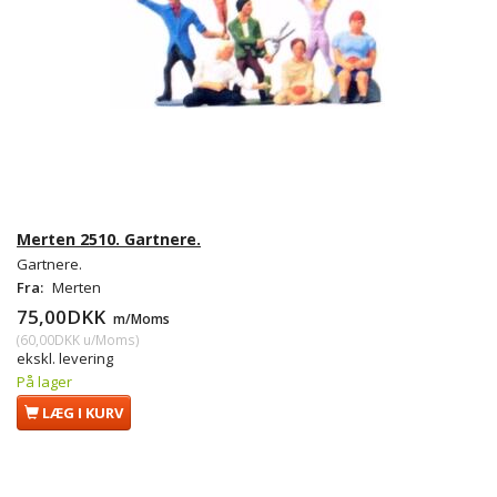
Merten 2510. Gartnere.
Gartnere.
Fra:
Merten
75,00DKK
m/Moms
(
60,00DKK
u/Moms
)
ekskl. levering
På lager
LÆG I KURV