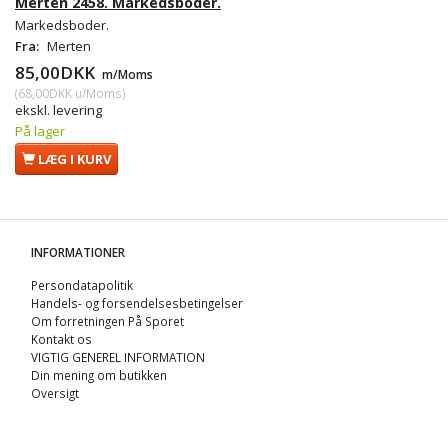
Merten 2458. Markedsboder.
Markedsboder.
Fra:
Merten
85,00DKK
m/Moms
(
68,00DKK
u/Moms
)
ekskl. levering
På lager
LÆG I KURV
INFORMATIONER
Persondatapolitik
Handels- og forsendelsesbetingelser
Om forretningen På Sporet
Kontakt os
VIGTIG GENEREL INFORMATION
Din mening om butikken
Oversigt