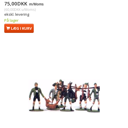
75,00DKK
m/Moms
(
60,00DKK
u/Moms
)
ekskl. levering
På lager
LÆG I KURV