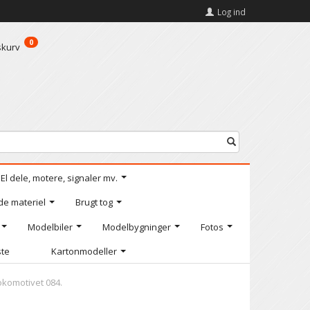
Log ind
0
skurv
El dele, motere, signaler mv.
de materiel
Brugt tog
Modelbiler
Modelbygninger
Fotos
ste
Kartonmodeller
okomotivet 084.