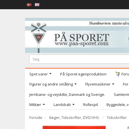
Spot varer
På Sporet egenproduktion
Fors
Figurer og andre småting
Flyvemaskiner
For
Jernbane- og vejskilte, Danmark og Sverige.
Samlerm
Militær
Landskab
Rollespil
Byggedele, v
Forside
Bøger, Tidsskrifter, DVD/VHS.
Tidsskrifter