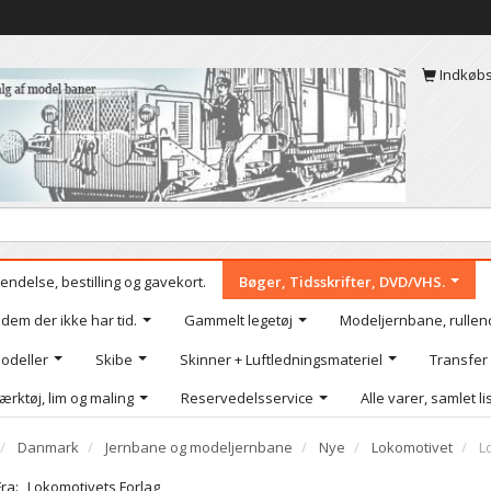
Indkøb
endelse, bestilling og gavekort.
Bøger, Tidsskrifter, DVD/VHS.
 dem der ikke har tid.
Gammelt legetøj
Modeljernbane, rullen
odeller
Skibe
Skinner + Luftledningsmateriel
Transfer
ærktøj, lim og maling
Reservedelsservice
Alle varer, samlet li
Danmark
Jernbane og modeljernbane
Nye
Lokomotivet
L
Fra:
Lokomotivets Forlag