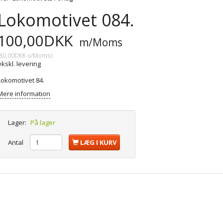
Lokomotivet 084.
100,00DKK
m/Moms
80,00DKK
u/Moms
)
ekskl. levering
Lokomotivet 84.
Mere information
Lager:
På lager
Antal
LÆG I KURV