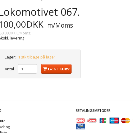
Lokomotivet 067.
100,00DKK
m/Moms
80,00DKK
u/Moms
)
ekskl. levering
Lager:
1 stk tilbage på lager
Antal
LÆG I KURV
O
BETALINGSMETODER
nto
sebog
iste