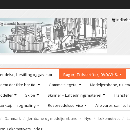
Indkøb
endelse, bestilling og gavekort.
Bøger, Tidsskrifter, DVD/VHS.
 dem der ikke har tid.
Gammelt legetøj
Modeljernbane, rullen
odeller
Skibe
Skinner + Luftledningsmateriel
Transfer
ærktøj, lim og maling
Reservedelsservice
Alle varer, samlet li
Danmark
Jernbane og modeljernbane
Nye
Lokomotivet
L
Fra:
Lokomotivets Forlag