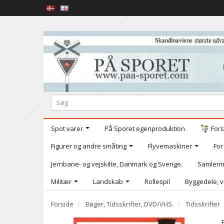
Spot varer
På Sporet egenproduktion
Fors
Figurer og andre småting
Flyvemaskiner
For
Jernbane- og vejskilte, Danmark og Sverige.
Samlerm
Militær
Landskab
Rollespil
Byggedele, v
Forside
Bøger, Tidsskrifter, DVD/VHS.
Tidsskrifter