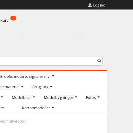
Log ind
0
skurv
El dele, motere, signaler mv.
de materiel
Brugt tog
Modelbiler
Modelbygninger
Fotos
ste
Kartonmodeller
okomotivet 067.