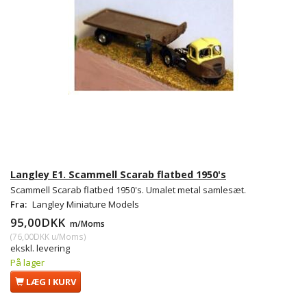
Langley E1. Scammell Scarab flatbed 1950's
Scammell Scarab flatbed 1950's. Umalet metal samlesæt.
Fra:
Langley Miniature Models
95,00DKK
m/Moms
(
76,00DKK
u/Moms
)
ekskl. levering
På lager
LÆG I KURV