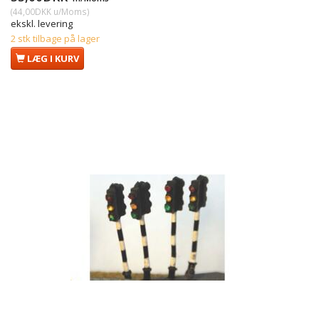
(
44,00DKK
u/Moms
)
ekskl. levering
2 stk tilbage på lager
LÆG I KURV