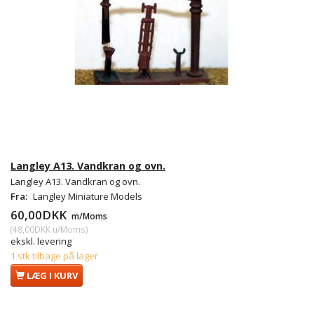
Langley A13. Vandkran og ovn.
Langley A13. Vandkran og ovn.
Fra:
Langley Miniature Models
60,00DKK
m/Moms
(
48,00DKK
u/Moms
)
ekskl. levering
1 stk tilbage på lager
LÆG I KURV