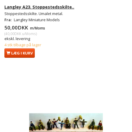
Langley A23. Stoppestedsskilte..
Stoppestedsskilte. Umalet metal.
Fra:
Langley Miniature Models
50,00DKK
m/Moms
(
40,00DKK
u/Moms
)
ekskl. levering
4 stk tilbage på lager
LÆG I KURV