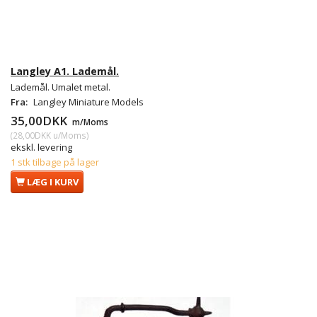
Langley A1. Lademål.
Lademål. Umalet metal.
Fra:
Langley Miniature Models
35,00DKK
m/Moms
(
28,00DKK
u/Moms
)
ekskl. levering
1 stk tilbage på lager
LÆG I KURV