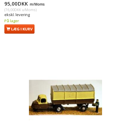
95,00DKK
m/Moms
(
76,00DKK
u/Moms
)
ekskl. levering
På lager
LÆG I KURV