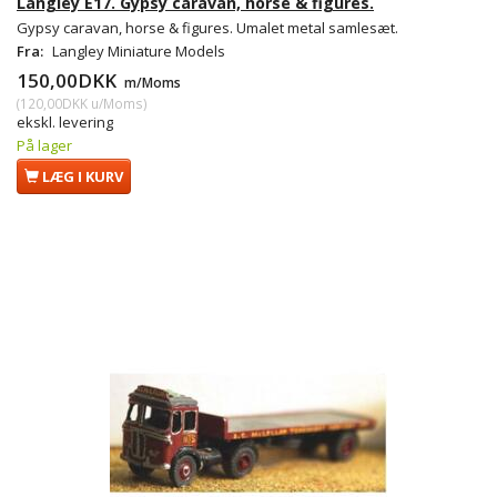
Langley E17. Gypsy caravan, horse & figures.
Gypsy caravan, horse & figures. Umalet metal samlesæt.
Fra:
Langley Miniature Models
150,00DKK
m/Moms
(
120,00DKK
u/Moms
)
ekskl. levering
På lager
LÆG I KURV