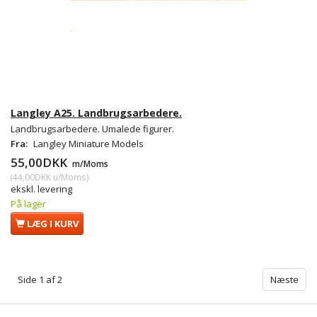
Langley A25. Landbrugsarbedere.
Landbrugsarbedere. Umalede figurer.
Fra:
Langley Miniature Models
55,00DKK
m/Moms
(
44,00DKK
u/Moms
)
ekskl. levering
På lager
LÆG I KURV
Side 1 af 2
Næste