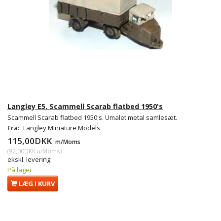
Langley E5. Scammell Scarab flatbed 1950's
Scammell Scarab flatbed 1950's. Umalet metal samlesæt.
Fra:
Langley Miniature Models
115,00DKK
m/Moms
(
92,00DKK
u/Moms
)
ekskl. levering
På lager
LÆG I KURV