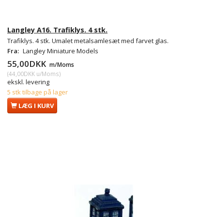
Langley A16. Trafiklys. 4 stk.
Trafiklys. 4 stk. Umalet metalsamlesæt med farvet glas.
Fra:
Langley Miniature Models
55,00DKK
m/Moms
(
44,00DKK
u/Moms
)
ekskl. levering
5 stk tilbage på lager
LÆG I KURV