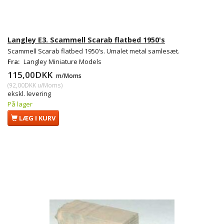
Langley E3. Scammell Scarab flatbed 1950's
Scammell Scarab flatbed 1950's. Umalet metal samlesæt.
Fra:
Langley Miniature Models
115,00DKK
m/Moms
(
92,00DKK
u/Moms
)
ekskl. levering
På lager
LÆG I KURV