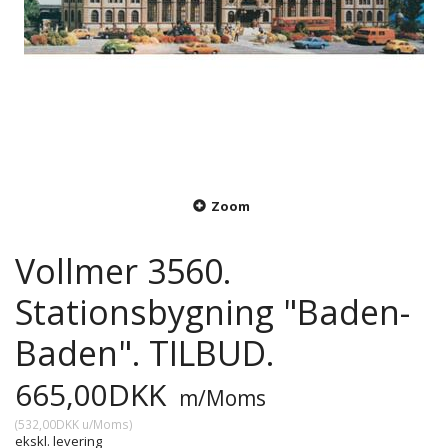
Zoom
Vollmer 3560.
Stationsbygning "Baden-
Baden". TILBUD.
665,00DKK
m/Moms
(
532,00DKK
u/Moms
)
ekskl. levering