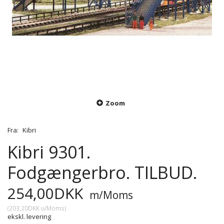
Zoom
Fra:
Kibri
Kibri 9301.
Fodgængerbro. TILBUD.
254,00DKK
m/Moms
(
203,20DKK
u/Moms
)
ekskl. levering