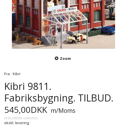
Zoom
Fra:
Kibri
Kibri 9811.
Fabriksbygning. TILBUD.
545,00DKK
m/Moms
(
436,00DKK
u/Moms
)
ekskl. levering