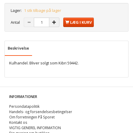
Lager:
1 stk tilbage på lager
Antal
LÆG I KURV
Beskrivelse
Kulhandel. Bliver solgt som Kibri 59442.
INFORMATIONER
Persondatapolitik
Handels- og forsendelsesbetingelser
Om forretningen På Sporet
Kontakt os
VIGTIG GENEREL INFORMATION
Din mening om butikken