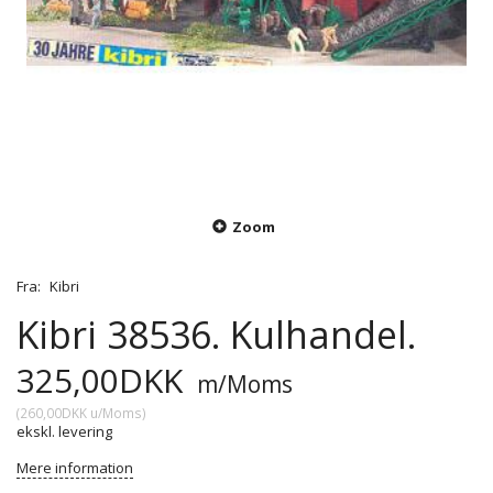
Zoom
Fra:
Kibri
Kibri 38536. Kulhandel.
325,00DKK
m/Moms
(
260,00DKK
u/Moms
)
ekskl. levering
Mere information