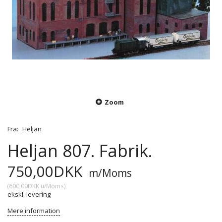
Zoom
Fra:
Heljan
Heljan 807. Fabrik.
750,00DKK
m/Moms
(
600,00DKK
u/Moms
)
ekskl. levering
Mere information