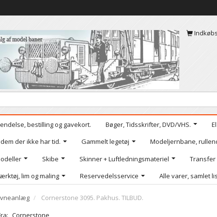
Indkøb
endelse, bestilling og gavekort.
Bøger, Tidsskrifter, DVD/VHS.
E
 dem der ikke har tid.
Gammelt legetøj
Modeljernbane, rullen
odeller
Skibe
Skinner + Luftledningsmateriel
Transfer
ærktøj, lim og maling
Reservedelsservice
Alle varer, samlet li
havneanlæg
Cornerstone 3095. Pakhus. TILBUD.
Fra:
Cornerstone