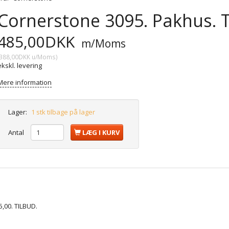
Cornerstone 3095. Pakhus. 
485,00DKK
m/Moms
388,00DKK
u/Moms
)
ekskl. levering
Mere information
Lager:
1 stk tilbage på lager
Antal
LÆG I KURV
,00. TILBUD.