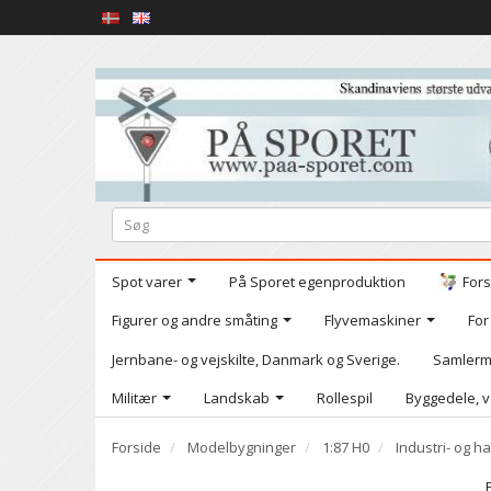
Spot varer
På Sporet egenproduktion
Fors
Figurer og andre småting
Flyvemaskiner
For
Jernbane- og vejskilte, Danmark og Sverige.
Samlerm
Militær
Landskab
Rollespil
Byggedele, v
Forside
Modelbygninger
1:87 H0
Industri- og 