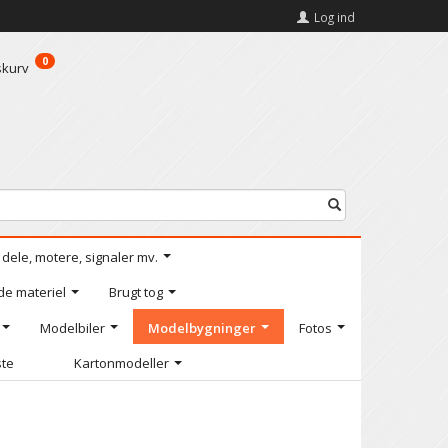
Log ind
0
skurv
l dele, motere, signaler mv.
de materiel
Brugt tog
Modelbiler
Modelbygninger
Fotos
ste
Kartonmodeller