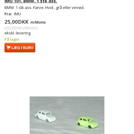
IMU 101. BMW. 1 stk ass.
BMW. 1 stk ass. Farve: Hvid , grå eller vinrød.
Fra:
IMU
25,00DKK
m/Moms
(
20,00DKK
u/Moms
)
ekskl. levering
På lager
LÆG I KURV