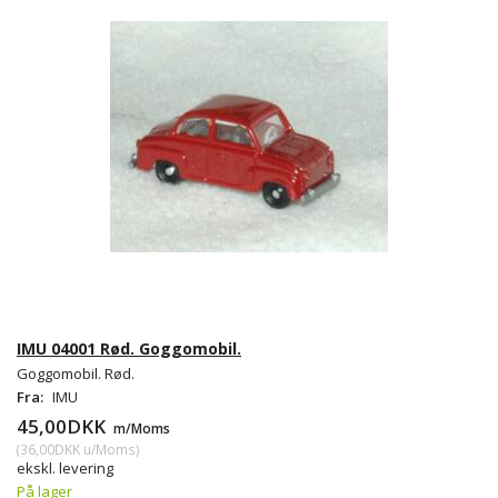
IMU 04001 Rød. Goggomobil.
Goggomobil. Rød.
Fra:
IMU
45,00DKK
m/Moms
(
36,00DKK
u/Moms
)
ekskl. levering
På lager