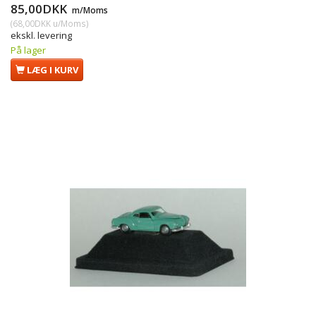
85,00DKK
m/Moms
(
68,00DKK
u/Moms
)
ekskl. levering
På lager
LÆG I KURV