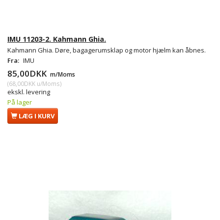
IMU 11203-2. Kahmann Ghia.
Kahmann Ghia. Døre, bagagerumsklap og motor hjælm kan åbnes.
Fra:
IMU
85,00DKK
m/Moms
(
68,00DKK
u/Moms
)
ekskl. levering
På lager
LÆG I KURV