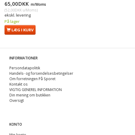
65,00DKK
m/Moms
(
52,00DKK
u/Moms
)
ekskl. levering
På lager
LÆG I KURV
INFORMATIONER
Persondatapolitik
Handels- og forsendelsesbetingelser
Om forretningen På Sporet
Kontakt os
VIGTIG GENEREL INFORMATION
Din mening om butikken
Oversigt
KONTO
Min konto