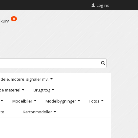
Log ind
0
skurv
l dele, motere, signaler mv.
de materiel
Brugt tog
Modelbiler
Modelbygninger
Fotos
ste
Kartonmodeller