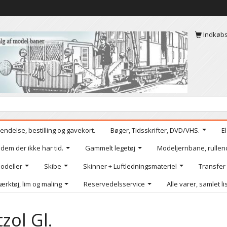
Indkøb
endelse, bestilling og gavekort.
Bøger, Tidsskrifter, DVD/VHS.
E
 dem der ikke har tid.
Gammelt legetøj
Modeljernbane, rullen
odeller
Skibe
Skinner + Luftledningsmateriel
Transfer
ærktøj, lim og maling
Reservedelsservice
Alle varer, samlet li
zol Gl.