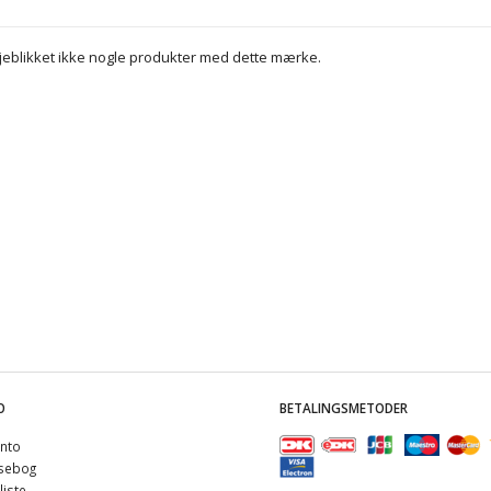
 øjeblikket ikke nogle produkter med dette mærke.
O
BETALINGSMETODER
nto
sebog
iste