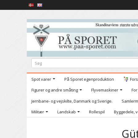
Spot varer
På Sporet egenproduktion
Fors
Figurer og andre småting
Flyvemaskiner
For
Jernbane- og vejskilte, Danmark og Sverige.
Samlerm
Militær
Landskab
Rollespil
Byggedele, v
Güt