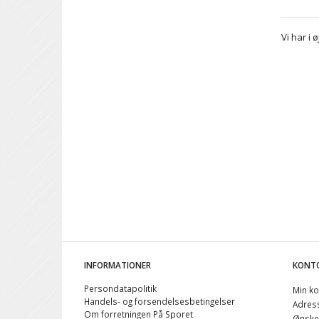
Vi har i
INFORMATIONER
KONT
Persondatapolitik
Min ko
Handels- og forsendelsesbetingelser
Adres
Om forretningen På Sporet
Ønskel