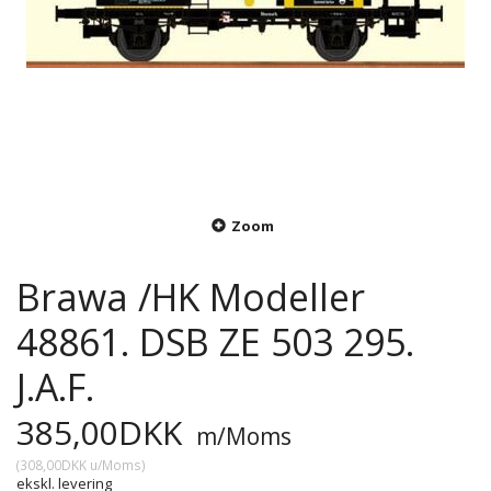
Zoom
Brawa /HK Modeller
48861. DSB ZE 503 295.
J.A.F.
385,00DKK
m/Moms
(
308,00DKK
u/Moms
)
ekskl. levering