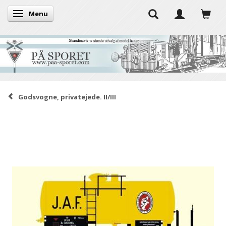
Menu
Skifte navigation
Godsvogne, privatejede. II/III