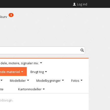
Log ind
0
skurv
l dele, motere, signaler mv.
nde materiel
Brugt tog
Modelbiler
Modelbygninger
Fotos
ste
Kartonmodeller
godsvogn.