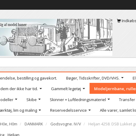
Indkøb
endelse, bestilling og gavekort.
Bøger, Tidsskrifter, DVD/VHS.
E
 dem der ikke har tid.
Gammelt legetøj
Modeljernbane, rulle
odeller
Skibe
Skinner + Luftledningsmateriel
Transfer
ærktøj, lim og maling
Reservedelsservice
Alle varer, samlet li
, H0e, H0m
DANMARK
Godsvogne. IV/V
Heljan 4258. DSB Lukket 
Fra:
Heljan