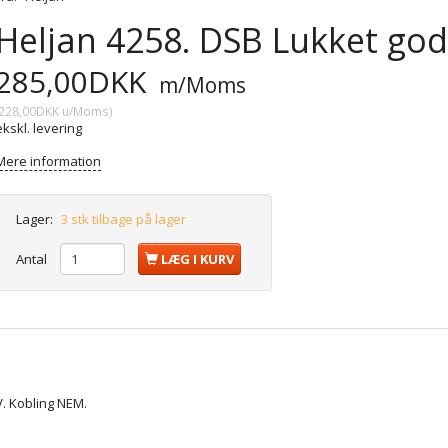
Heljan 4258. DSB Lukket go
285,00DKK
m/Moms
228,00DKK
u/Moms
)
ekskl. levering
Mere information
Lager:
3 stk tilbage på lager
Antal
LÆG I KURV
. Kobling NEM.