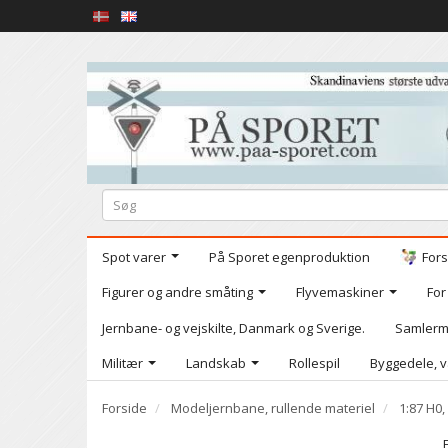
Spot varer
På Sporet egenproduktion
Fors
Figurer og andre småting
Flyvemaskiner
For
Jernbane- og vejskilte, Danmark og Sverige.
Samlerm
Militær
Landskab
Rollespil
Byggedele, v
Forside
Modeljernbane, rullende materiel
1:87 H0