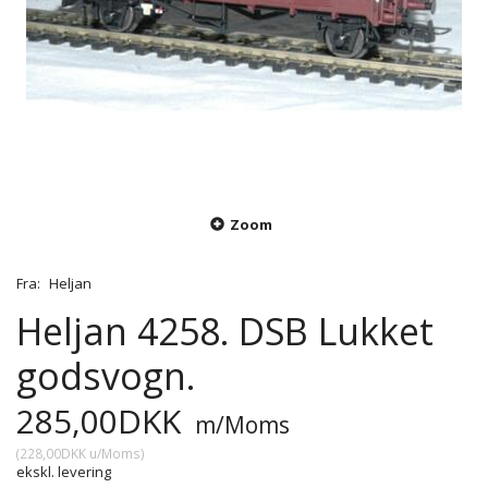
Zoom
Fra:
Heljan
Heljan 4258. DSB Lukket
godsvogn.
285,00DKK
m/Moms
(
228,00DKK
u/Moms
)
ekskl. levering