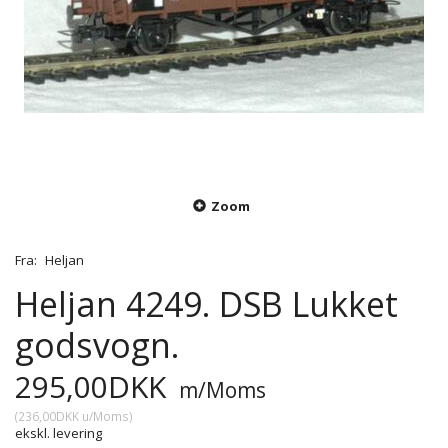
Zoom
Fra:
Heljan
Heljan 4249. DSB Lukket
godsvogn.
295,00DKK
m/Moms
(
236,00DKK
u/Moms
)
ekskl. levering