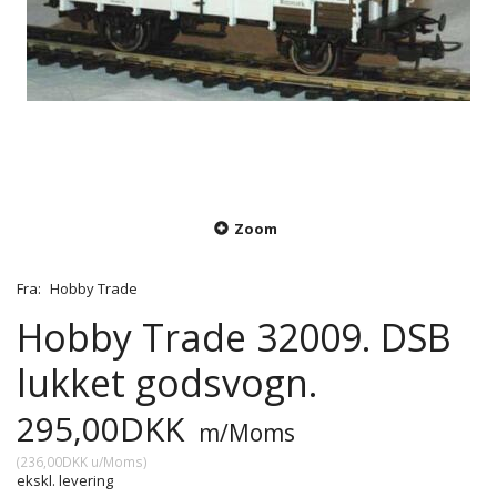
Zoom
Fra:
Hobby Trade
Hobby Trade 32009. DSB
lukket godsvogn.
295,00DKK
m/Moms
(
236,00DKK
u/Moms
)
ekskl. levering