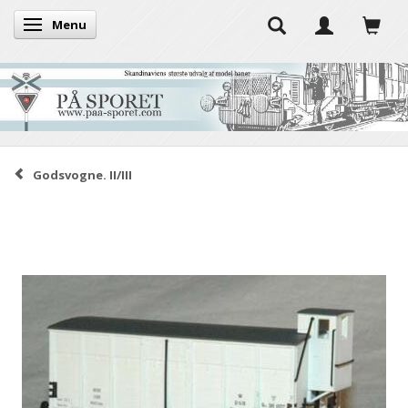
Menu
Skifte navigation
Godsvogne. II/III