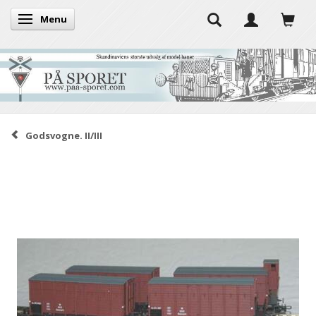
Menu
Skifte navigation
Godsvogne. II/III