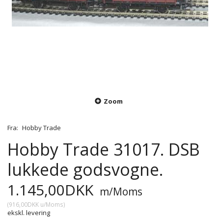
Zoom
Fra:
Hobby Trade
Hobby Trade 31017. DSB
lukkede godsvogne.
1.145,00DKK
m/Moms
(
916,00DKK
u/Moms
)
ekskl. levering