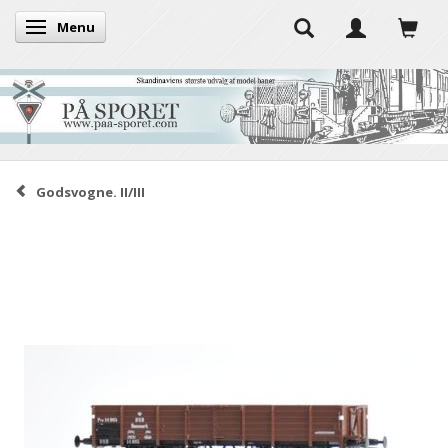
Menu
Skifte navigation
Godsvogne. II/III