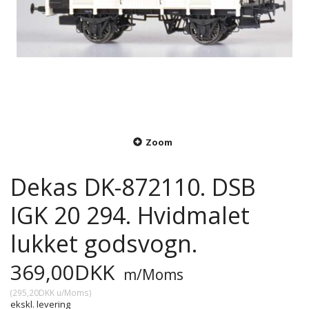
Zoom
Dekas DK-872110. DSB
IGK 20 294. Hvidmalet
lukket godsvogn.
369,00DKK
m/Moms
(
295,20DKK
u/Moms
)
ekskl. levering