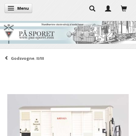
Menu
Skifte navigation
Godsvogne. II/III