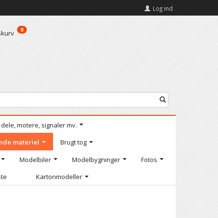
Log ind
0
skurv
l dele, motere, signaler mv.
nde materiel
Brugt tog
Modelbiler
Modelbygninger
Fotos
ste
Kartonmodeller