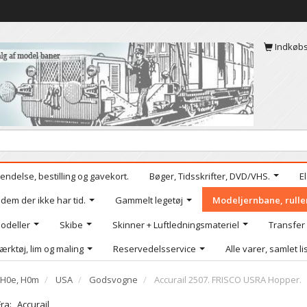
Indkøb
endelse, bestilling og gavekort.
Bøger, Tidsskrifter, DVD/VHS.
E
 dem der ikke har tid.
Gammelt legetøj
Modeljernbane, rulle
odeller
Skibe
Skinner + Luftledningsmateriel
Transfer
ærktøj, lim og maling
Reservedelsservice
Alle varer, samlet li
, H0e, H0m
USA
Godsvogne
Accurail 2507. FRISCO USRA Hopper.
Fra:
Accurail