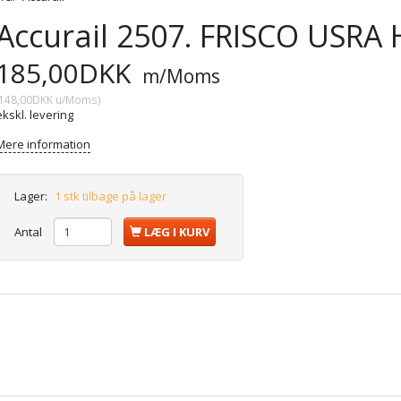
Accurail 2507. FRISCO USRA 
185,00DKK
m/Moms
148,00DKK
u/Moms
)
ekskl. levering
Mere information
Lager:
1 stk tilbage på lager
Antal
LÆG I KURV