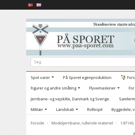
Spot varer
På Sporet egenproduktion
Fors
Figurer og andre småting
Flyvemaskiner
For
Jernbane- og vejskilte, Danmark og Sverige.
Samlerm
Militær
Landskab
Rollespil
Byggedele, v
Forside
Modeljernbane, rullende materiel
1:87 H0