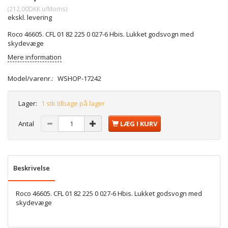
(
212,00DKK
u/Moms
)
ekskl. levering
Roco 46605. CFL 01 82 225 0 027-6 Hbis. Lukket godsvogn med
skydevæge
Mere information
Model/varenr.:
WSHOP-17242
Lager:
1 stk tilbage på lager
Antal
LÆG I KURV
Beskrivelse
Roco 46605. CFL 01 82 225 0 027-6 Hbis. Lukket godsvogn med
skydevæge