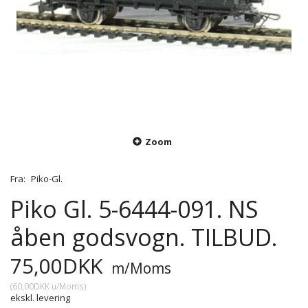
Zoom
Fra:
Piko-Gl.
Piko Gl. 5-6444-091. NS
åben godsvogn. TILBUD.
75,00DKK
m/Moms
(
60,00DKK
u/Moms
)
ekskl. levering