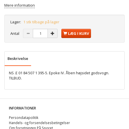
Mere information
Lager:
1 stk tilbage på lager
Antal
LÆG I KURV
Beskrivelse
NS .E 01 84 507 1 395-5. Epoke IV. Åben højsidet godsvogn.
TILBUD.
INFORMATIONER
Persondatapolitik
Handels- og forsendelsesbetingelser
Om forretningen På Sporet