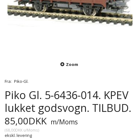
Zoom
Fra:
Piko-Gl.
Piko Gl. 5-6436-014. KPEV
lukket godsvogn. TILBUD.
85,00DKK
m/Moms
(
68,00DKK
u/Moms
)
ekskl. levering