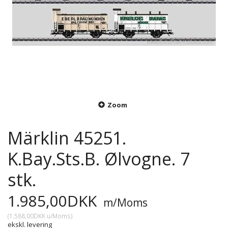
Zoom
Märklin 45251.
K.Bay.Sts.B. Ølvogne. 7
stk.
1.985,00DKK
m/Moms
(
1.588,00DKK
u/Moms
)
ekskl. levering