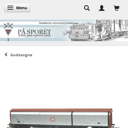
Menu
Skifte navigation
Godsvogne