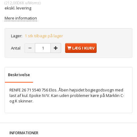
(
212,00DKK
u/Moms
)
ekskl. levering
Mere information
Lager:
1 stk tilbage på lager
Antal
LÆG I KURV
Beskrivelse
RENFE 26 71 5540 756 Elos. Åben højsidet bogiegodsvogn med
last af kul. Epoke IV/V. Kan uden problemer køre på Märklin C-
og K skinner.
INFORMATIONER