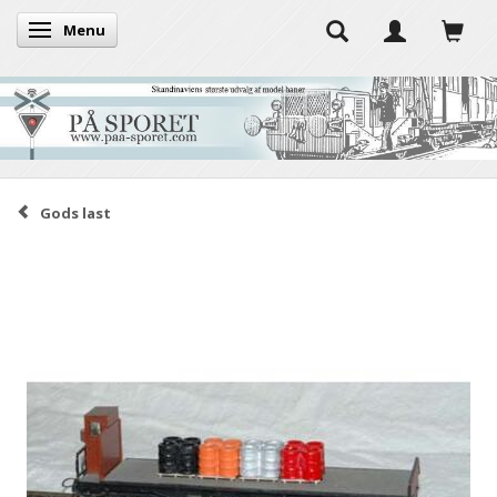
Menu
Skifte navigation
Gods last