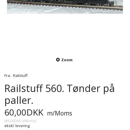
Zoom
Fra:
Railstuff
Railstuff 560. Tønder på
paller.
60,00DKK
m/Moms
(
48,00DKK
u/Moms
)
ekskl. levering